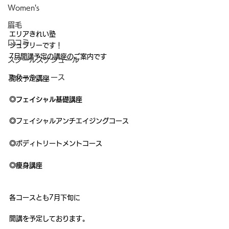
Women's
眉毛
エリアきれい塾
口コミ
ジュブリーです！
7月開講予定の講座のご案内です
スクールスケジュール
スクールニュース
開校予定講座
◎フェイシャル基礎講座
◎
フェイシャルアンチエイジングコース
◎
ボディトリートメントコース
◎痩身講座
各コースとも7月下旬に
開講を予定しております。