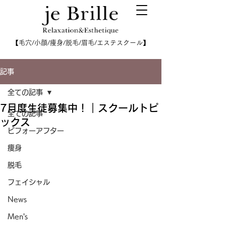
【毛穴/小顔/痩身/脱毛/眉毛/エステスクール】
記事
全ての記事
7月度生徒募集中！｜スクールトピ
全ての記事
ックス
ビフォーアフター
痩身
脱毛
フェイシャル
News
Men's