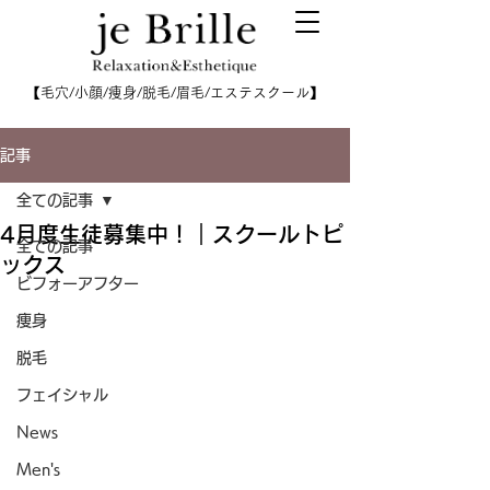
【毛穴/小顔/痩身/脱毛/眉毛/エステスクール】
記事
全ての記事
4月度生徒募集中！｜スクールトピ
全ての記事
ックス
ビフォーアフター
痩身
脱毛
フェイシャル
News
Men's