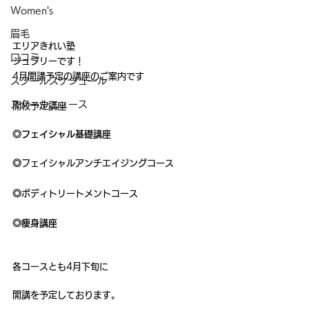
Women's
眉毛
エリアきれい塾
口コミ
ジュブリーです！
4月開講予定の講座のご案内です
スクールスケジュール
スクールニュース
開校予定講座
◎フェイシャル基礎講座
◎
フェイシャルアンチエイジングコース
◎
ボディトリートメントコース
◎痩身講座
各コースとも4月下旬に
開講を予定しております。