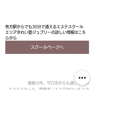
枚方駅からでも30分で通えるエステスクール
エリアきれい塾ジュブリーの詳しい情報はこち
らから
スクールページへ
寝屋川市
、守口市からも通いやすい
エステスクール　門真市｜エステサロン＆スク
ールなら門真市の
エステサロンジュブリー
News
スクールニュース