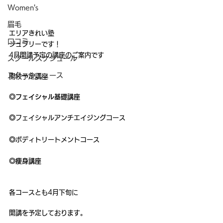
Women's
眉毛
エリアきれい塾
口コミ
ジュブリーです！
4月開講予定の講座のご案内です
スクールスケジュール
スクールニュース
開校予定講座
◎フェイシャル基礎講座
◎
フェイシャルアンチエイジングコース
◎
ボディトリートメントコース
◎痩身講座
各コースとも4月下旬に
開講を予定しております。