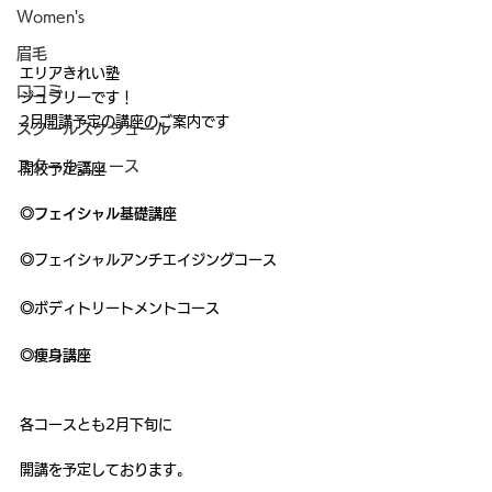
Women's
眉毛
エリアきれい塾
口コミ
ジュブリーです！
2月開講予定の講座のご案内です
スクールスケジュール
スクールニュース
開校予定講座
◎フェイシャル基礎講座
◎
フェイシャルアンチエイジングコース
◎
ボディトリートメントコース
◎痩身講座
各コースとも2月下旬に
開講を予定しております。