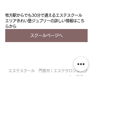
枚方駅からでも30分で通えるエステスクール
エリアきれい塾ジュブリーの詳しい情報はこち
らから
スクールページへ
エステスクール　門真市｜エステサロン＆スク
ール、脱毛、
セルフホワイトニングなら門真市の
エステサロ
ンジュブリー
すべて表示
最新記事