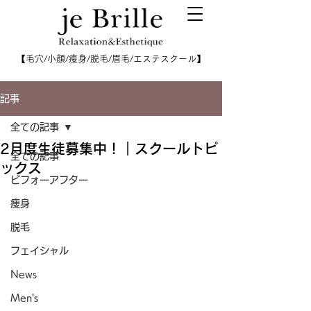
【毛穴/小顔/痩身/脱毛/眉毛/エステスクール】
記事
全ての記事
2月度生徒募集中！｜スクールトピ
全ての記事
ックス
ビフォーアフター
痩身
脱毛
フェイシャル
News
Men's