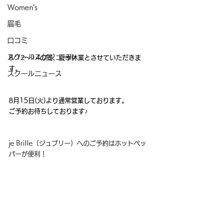
Women's
眉毛
口コミ
スクールスケジュール
8/12～14の間、夏季休業とさせていただきま
す。
スクールニュース
8月15日(火)より通常営業しております。
ご予約お待ちしております♪
je Brille（ジュブリー）へのご予約はホットペッ
パーが便利！