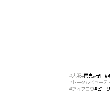
#大阪
#門真#守口#
#トータルビューテ
#アイブロウ
#ピー