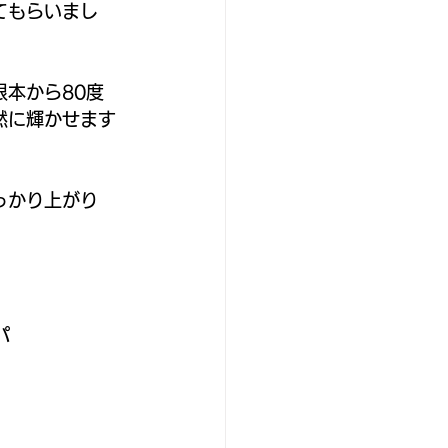
てもらいまし
本から80度
然に輝かせます
っかり上がり
パ