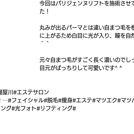
今回はパリジェンヌリフトを施術させ
た！
丸みが出るパーマとは違い自まつ毛を根
に上がるため白目に光が入り、瞳を自
＾＾
元々自まつ毛がすごく長く濃いのでし
目元がぱっちりして可愛いです^ ^
寝屋川#エステサロン
ィー
#フェイシャル#脱毛#痩身#エステ#マツエク#マツ
リング#光フォト#リフティング#