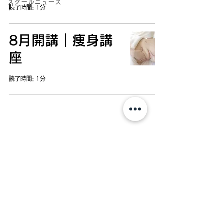
スクールニュース
読了時間: 1分
8月開講｜痩身講
座
読了時間: 1分
je Brille
【毛穴/小顔/痩身/脱毛/眉毛/エステスクール】
571-0030
​大阪府門真市末広町15-27 2F
open ／ 9：30～21：00
（最終受付20：00）
close ／ 水曜日