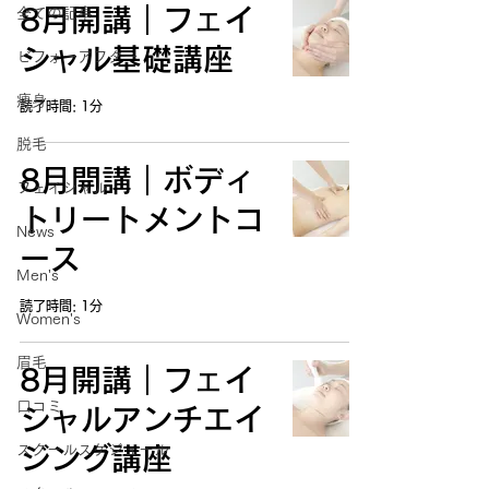
8月開講｜フェイ
全ての記事
シャル基礎講座
ビフォーアフター
痩身
読了時間: 1分
脱毛
8月開講｜ボディ
フェイシャル
トリートメントコ
News
ース
Men's
読了時間: 1分
Women's
眉毛
8月開講｜フェイ
口コミ
シャルアンチエイ
スクールスケジュール
ジング講座